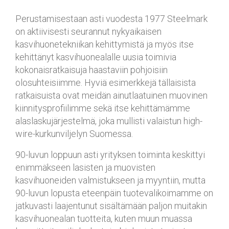
Perustamisestaan asti vuodesta 1977 Steelmark
on aktiivisesti seurannut nykyaikaisen
kasvihuonetekniikan kehittymistä ja myös itse
kehittänyt kasvihuonealalle uusia toimivia
kokonaisratkaisuja haastaviin pohjoisiin
olosuhteisiimme. Hyviä esimerkkejä tällaisista
ratkaisuista ovat meidän ainutlaatuinen muovinen
kiinnitysprofiilimme sekä itse kehittämämme
alaslaskujärjestelmä, joka mullisti valaistun high-
wire-kurkunviljelyn Suomessa.
90-luvun loppuun asti yrityksen toiminta keskittyi
enimmäkseen lasisten ja muovisten
kasvihuoneiden valmistukseen ja myyntiin, mutta
90-luvun lopusta eteenpäin tuotevalikoimamme on
jatkuvasti laajentunut sisältämään paljon muitakin
kasvihuonealan tuotteita, kuten muun muassa