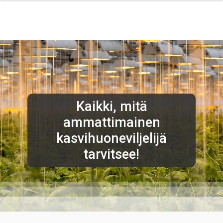
Hyppää
pääsisältöön
Kaikki, mitä
ammattimainen
kasvihuoneviljelijä
tarvitsee!